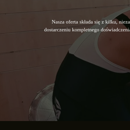
Nasza oferta składa się z kilku, ni
dostarczeniu kompletnego doświadczenia